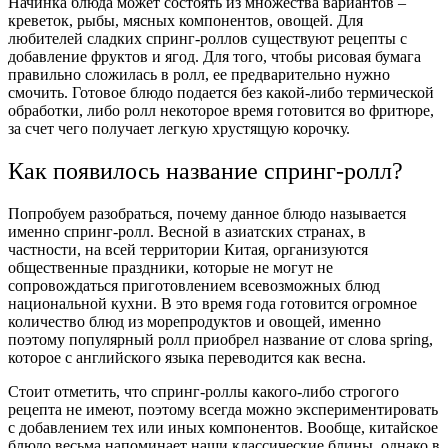
Начинка блюда может состоять из множества вариантов –
креветок, рыбы, мясных компонентов, овощей. Для
любителей сладких спринг-роллов существуют рецепты с
добавление фруктов и ягод. Для того, чтобы рисовая бумага
правильно сложилась в ролл, ее предварительно нужно
смочить. Готовое блюдо подается без какой-либо термической
обработки, либо ролл некоторое время готовится во фритюре,
за счет чего получает легкую хрустящую корочку.
Как появилось название спринг-ролл?
Попробуем разобраться, почему данное блюдо называется
именно спринг-ролл. Весной в азиатских странах, в
частности, на всей территории Китая, организуются
общественные праздники, которые не могут не
сопровождаться приготовлением всевозможных блюд
национальной кухни. В это время года готовится огромное
количество блюд из морепродуктов и овощей, именно
поэтому популярный ролл приобрел название от слова spring,
которое с английского языка переводится как весна.
Стоит отметить, что спринг-роллы какого-либо строгого
рецепта не имеют, поэтому всегда можно экспериментировать
с добавлением тех или иных компонентов. Вообще, китайское
блюдо весьма напоминает наши классические блины, однако в