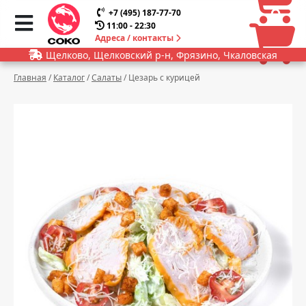
0
0
+7 (495) 187-77-70
11:00 - 22:30
Адреса / контакты
Щелково, Щелковский р-н, Фрязино, Чкаловская
Главная
/
Каталог
/
Салаты
/
Цезарь с курицей