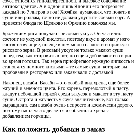
соуса относятся гипоаллергенность и высокое содержание
антиоксидантов. А в одной лишь Японии его потребляет
каждый по 7 литров в год! Хозяйка, думающая, что подать к
суши или роллам, точно не должна упустить соевый соус. А
привезти блюда по Щелково и Фрязино поможем мы.
Брожением риса получают рисовый уксус. Он частично
состоит из уксусной кислоты, поэтому вкус и аромат у него
соответствующие, но еще в нем много сладости и привкуса
рисового зерна. В рисовый уксус не только макают суши
перед тем, как отправить в рот, но еще и добавляют его в рис
во время готовки. Так зерна приобретают нужную липкость и
становятся немного кислыми – те самые суши, которые вы
пробовали в ресторанах или заказывали с доставкой.
Наконец, васаби. Васаби – это особый вид хрена, еще более
жгучий и зеленого цвета. Его корень, перемолотый в пасту,
кладут небольшой горкой среди закусок и макают в эту пасту
суши. Острота и жгучесть у соуса значительные, вот только
выращивать сам васаби очень непросто и космически дорого,
поэтому паста часто делается из обычного хрена с
добавлением горчицы.
Как положить добавки в заказ