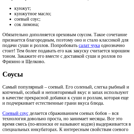
кунжут;
кунжутное масло;
соевый соус;
сок лимона;
Обязательно дополняется ореховым соусом. Такое сочетание
признается благородным, поэтому оно и стало классикой для
подачи суши и роллов. Попробовать
салат чука
однозначно
стоит! Тем более подавать его как закуску считается хорошим
тоном. Закажите его вместе с доставкой суши и роллов по
Фрязино и Щелково.
Соусы
Самый популярный – соевый. Его соленый, слегка рыбный и
копченый, особый и неповторимый вкус и запах используют
в качестве прекрасной добавки к суши и роллам, которая еще
и подчеркивает естественные грани вкуса блюда.
Соевый соус
делается сбраживанием соевых бобов – вся
технология довольно проста, но занимает месяцы. Все это
время смесь (по-японски ее называют кодзю) выдерживается в
специальных инкубаторах. К интересным свойствам соевого