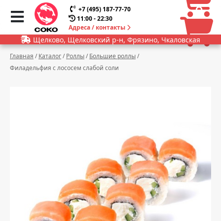
0
0
+7 (495) 187-77-70
11:00 - 22:30
Адреса / контакты
Щелково, Щелковский р-н, Фрязино, Чкаловская
Главная
/
Каталог
/
Роллы
/
Большие роллы
/
Филадельфия с лососем слабой соли