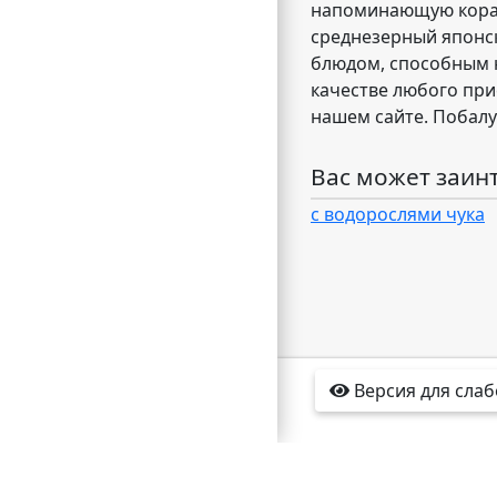
напоминающую кораб
среднезерный японск
блюдом, способным н
качестве любого при
нашем сайте. Побал
Вас может заин
с водорослями чука
Версия для сла