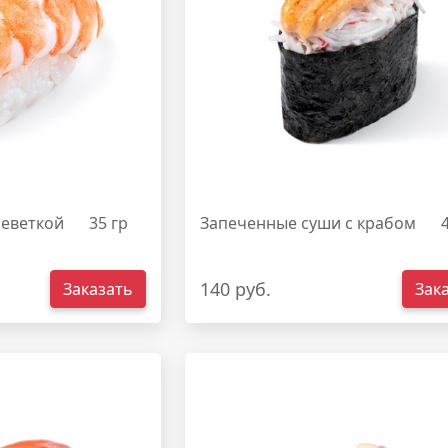
реветкой
35 гр
Запеченные суши с крабом
140 руб.
Заказать
Зак