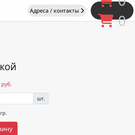
0
Адреса / контакты
0
укой
руб.
шт.
гр.
зину