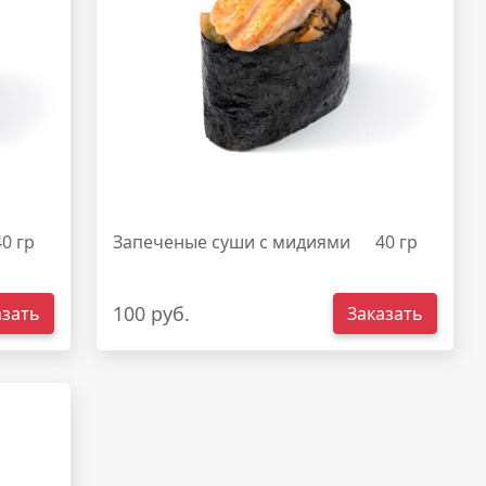
40 гр
Запеченые суши с мидиями
40 гр
100 руб.
азать
Заказать