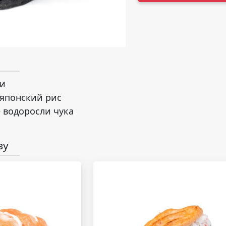
ри
японский рис
водоросли чука
зу