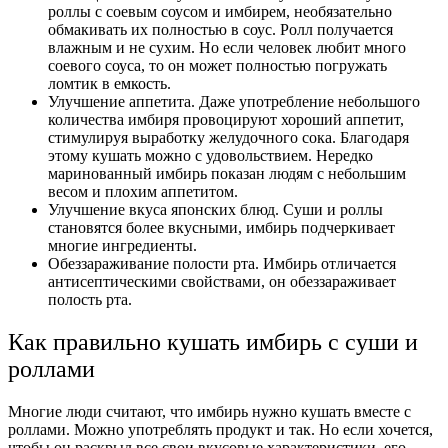
роллы с соевым соусом и имбирем, необязательно
обмакивать их полностью в соус. Ролл получается
влажным и не сухим. Но если человек любит много
соевого соуса, то он может полностью погружать
ломтик в емкость.
Улучшение аппетита. Даже употребление небольшого
количества имбиря провоцируют хороший аппетит,
стимулируя выработку желудочного сока. Благодаря
этому кушать можно с удовольствием. Нередко
маринованный имбирь показан людям с небольшим
весом и плохим аппетитом.
Улучшение вкуса японских блюд. Суши и роллы
становятся более вкусными, имбирь подчеркивает
многие ингредиенты.
Обеззараживание полости рта. Имбирь отличается
антисептическими свойствами, он обеззараживает
полость рта.
Как правильно кушать имбирь с суши и
роллами
Многие люди считают, что имбирь нужно кушать вместе с
роллами. Можно употреблять продукт и так. Но если хочется,
чтобы он раскрыл все свои вкусовые характеристики, его