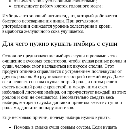
отличается болеутоляющими свойствами;
стимулирует работу клеток головного мозга;
Имбирь - это хороший антиоксидант, который добивается
быстрого переваривания пищи. При регулярном
употреблении снижается уровень холестерина в крови,
выработка желудочного сока улучшается.
Для чего нужно кушать имбирь с суши
Основное предназначение имбиря с суши и роллами - это
очищение вкусовых рецепторов, чтобы кушая разные роллы и
суши, человек смог насладиться их вкусом сполна. Этот
продукт отлично справляется с устранением послевкусия от
других роллов. Во рту появляется острый свежий вкус. Даже
если человек сначала скушал острый ролл, а потом решил
съесть нежный ролл с креветкой, и между ними съел
небольшой листочек имбиря, он прочувствует каждый из этих
роллов и они не смешаются. Необязательно съедать весь
имбирь, который служба доставки привезла вместе с суши и
роллами, достаточно пару листиков.
Еще несколько причин, почему имбирь нужно кушать:
Помощь в смазке суши соевым соусом. Если кушать