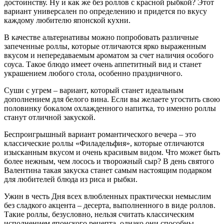
достоинству. Ну и как же без роллов с красной рыбкой? Этот
вариант универсален по определению и придется по вкусу
каждому любителю японской кухни.
В качестве альтернативы можно попробовать различные
запеченные роллы, которые отличаются ярко выраженным
вкусом и непередаваемым ароматом за счет наличия особого
соуса. Такое блюдо имеет очень аппетитный вид и станет
украшением любого стола, особенно праздничного.
Суши с угрем – вариант, который станет идеальным
дополнением для белого вина. Если вы желаете угостить свою
половинку бокалом охлажденного напитка, то именно роллы
станут отличной закуской.
Беспроигрышный вариант романтического вечера – это
классические роллы «Филадельфия», которые отличаются
изысканным вкусом и очень красивым видом. Что может быть
более нежным, чем лосось и творожный сыр? В день святого
Валентина такая закуска станет самым настоящим подарком
для любителей блюда из риса и рыбки.
Ужин в честь Дня всех влюбленных практически немыслим
без сладкого акцента – десерта, выполненного в виде роллов.
Такие роллы, безусловно, нельзя считать классическим
исполнением японского рецепта, однако они способны