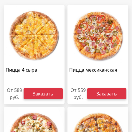
Пицца 4 сыра
Пицца мексиканская
От 589
От 559
Заказать
Заказать
руб.
руб.