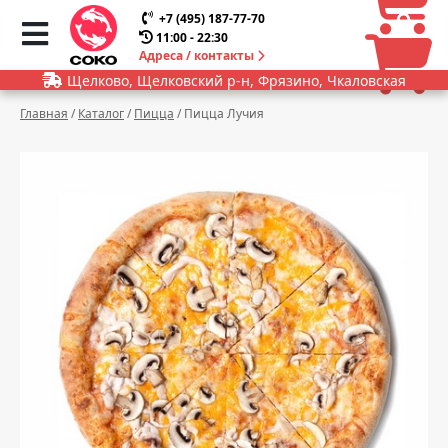
0
0
+7 (495) 187-77-70
11:00 - 22:30
Адреса / контакты
Щелково, Щелковский р-н, Фрязино, Чкаловская
Главная
/
Каталог
/
Пицца
/
Пицца Лучия