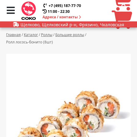
0
0
+7 (495) 187-77-70
11:00 - 22:30
Адреса / контакты
Щелково, Щелковский р-н, Фрязино, Чкаловская
Главная
/
Каталог
/
Роллы
/
Большие роллы
/
Ролл лосось-бонито (8шт)