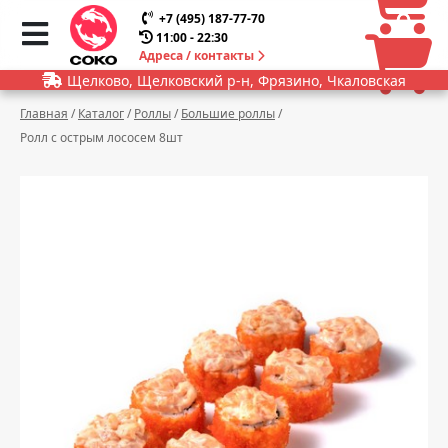
0
0
+7 (495) 187-77-70
11:00 - 22:30
Адреса / контакты
Щелково, Щелковский р-н, Фрязино, Чкаловская
Главная
/
Каталог
/
Роллы
/
Большие роллы
/
Ролл с острым лососем 8шт