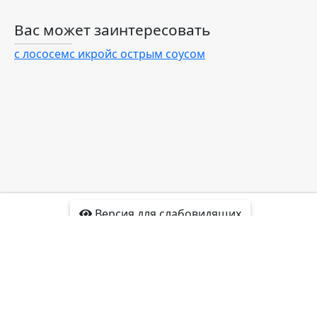
Вас может заинтересовать
с лососем
с икрой
с острым соусом
Версия для слабовидящих
Доставка
Отзывы
Контакты
Интересные факты
Карта сайта
Политика
конфиденциальности
2016-2022 sushishelkovo.ru®
Все права защищены