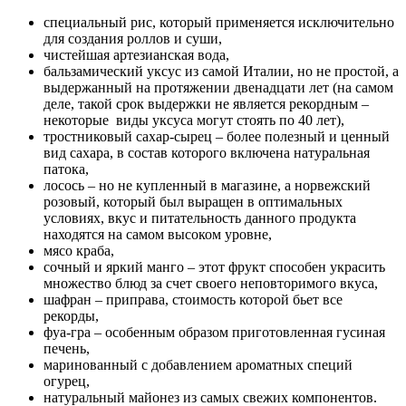
специальный рис, который применяется исключительно
для создания роллов и суши,
чистейшая артезианская вода,
бальзамический уксус из самой Италии, но не простой, а
выдержанный на протяжении двенадцати лет (на самом
деле, такой срок выдержки не является рекордным –
некоторые виды уксуса могут стоять по 40 лет),
тростниковый сахар-сырец – более полезный и ценный
вид сахара, в состав которого включена натуральная
патока,
лосось – но не купленный в магазине, а норвежский
розовый, который был выращен в оптимальных
условиях, вкус и питательность данного продукта
находятся на самом высоком уровне,
мясо краба,
сочный и яркий манго – этот фрукт способен украсить
множество блюд за счет своего неповторимого вкуса,
шафран – приправа, стоимость которой бьет все
рекорды,
фуа-гра – особенным образом приготовленная гусиная
печень,
маринованный с добавлением ароматных специй
огурец,
натуральный майонез из самых свежих компонентов.