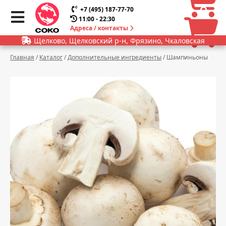
0
0
+7 (495) 187-77-70
11:00 - 22:30
Адреса / контакты
Щелково, Щелковский р-н, Фрязино, Чкаловская
Главная
/
Каталог
/
Дополнительные ингредиенты
/
Шампиньоны