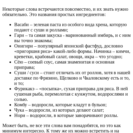
Некоторые слова встречаются повсеместно, и их знать нужно
обязательно. Это названия простых ингредиентов:
Васаби – зеленая паста из особого вида хрена, которую
подают с суши и роллами;
Гари – та самая закуска - маринованный имбирь, и с ним
вы точно знакомы;
Онигири – популярный японский фастфуд, дословно
«пригоршня риса» какой-либо формы. Начинка – кимчи,
креветки, крабовый салат, овощи, икра – что угодно;
Сёю – соевый соус, самая знаменитая и основная
приправа;
Суши / суси – стоит отличать их от роллов, хотя в нашей
доставке по Фрязино, Щелково и Чкаловскому есть и то,
и то;
Фурикакэ – «посыпка», сухая приправа для риса. В ней
сушеная рыба, перемолотая с кунжутом, водорослями и
солью.
Комбу – водоросли, которые кладут в бульон;
Чука – водоросли, из которых делают салат;
Нори – водоросли, в которые заворачивают роллы.
Может быть, не все эти слова вам понадобятся, но это как
минимум интересно. К тому же их можно встретить и на