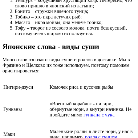
Темпура – воздушный хрустящий кляр. Интересно, что
слово пришло в японский из латыни;
Бонито – стружки вяленого тунца;
Тобико – это икра летучих рыб;
Масаго – икра мойвы, она мельче тобико;
Тофу – творог из соевого молока, почти безвкусный,
поэтому очень широко используется.
Японские слова - виды суши
Много слов означают виды суши и роллов в доставке. Мы в
Фрязино и Щелково их тоже используем, поэтому поможем
ориентироваться:
Нигири-дзуси
Комочек риса и кусочек рыбы
«Военный корабль» - нигири,
Гунканы
обернутые нори, а внутри начинка. Не
пройдите мимо
гункана с чука
Маленькие роллы в листе нори, у нас в
Маки
виде, например,
ролла с тунцом