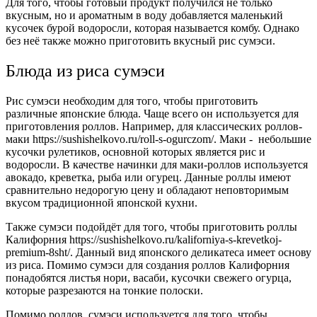
Для того, чтобы готовый продукт получился не только
вкусным, но и ароматным в воду добавляется маленький
кусочек бурой водоросли, которая называется комбу. Однако
без неё также можно приготовить вкусный рис сумэси.
Блюда из риса сумэси
Рис сумэси необходим для того, чтобы приготовить
различные японские блюда. Чаще всего он используется для
приготовления роллов. Например, для классических роллов-
маки https://sushishelkovo.ru/roll-s-ogurczom/. Маки - небольшие
кусочки рулетиков, основной которых является рис и
водоросли. В качестве начинки для маки-роллов используется
авокадо, креветка, рыба или огурец. Данные роллы имеют
сравнительно недорогую цену и обладают неповторимым
вкусом традиционной японской кухни.
Также сумэси подойдёт для того, чтобы приготовить роллы
Калифорния https://sushishelkovo.ru/kaliforniya-s-krevetkoj-
premium-8sht/. Данный вид японского деликатеса имеет основу
из риса. Помимо сумэси для создания роллов Калифорния
понадобятся листья нори, васаби, кусочки свежего огурца,
которые разрезаются на тонкие полоски.
Помимо роллов, сумэси используется для того, чтобы