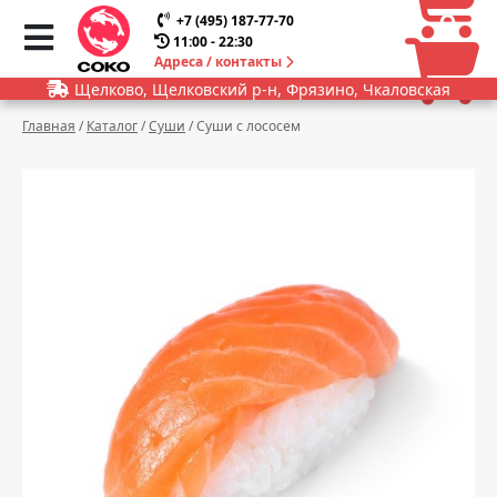
0
0
+7 (495) 187-77-70
11:00 - 22:30
Адреса / контакты
Щелково, Щелковский р-н, Фрязино, Чкаловская
Главная
/
Каталог
/
Суши
/
Суши с лососем