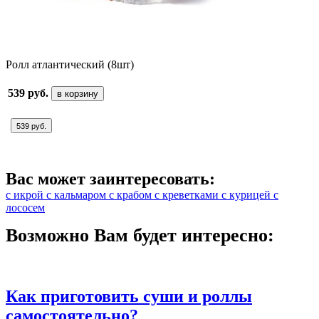
Ролл атлантический (8шт)
539 руб.
в корзину
539 руб.
Вас может заинтересовать:
с икрой
с кальмаром
с крабом
с креветками
с курицей
с
лососем
Возможно Вам будет интересно:
Как приготовить суши и роллы
самостоятельно?