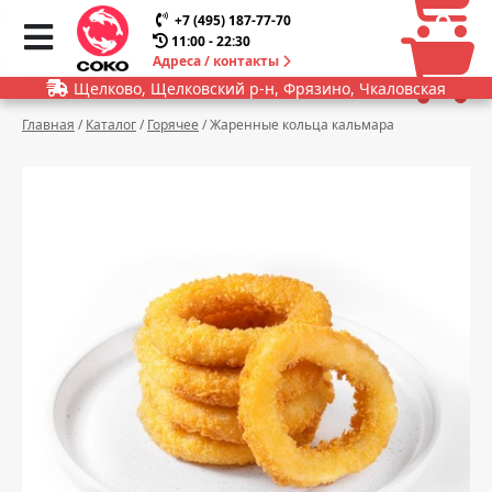
0
0
+7 (495) 187-77-70
11:00 - 22:30
Адреса / контакты
Щелково, Щелковский р-н, Фрязино, Чкаловская
Главная
/
Каталог
/
Горячее
/
Жаренные кольца кальмара